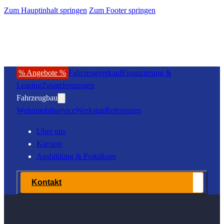
Zum Hauptinhalt springen
Zum Footer springen
% Angebote %
Fahrzeugverkauf
Finanzierung &
Leasing
Zusatzleistungen
Fahrzeugbau
Wohnmobilservice
Werkstatt
Referenzen
Über uns
Karriere
Ausbildung & Praktikum
Kontakt