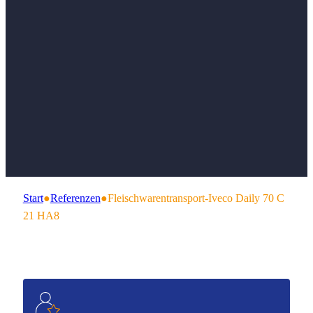
Fleischwarentransport
HA
Start
●
Referenzen
●
Fleischwarentransport-Iveco Daily 70 C
21 HA8