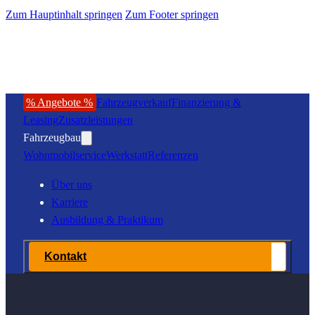
Zum Hauptinhalt springen
Zum Footer springen
% Angebote %
Fahrzeugverkauf
Finanzierung &
Leasing
Zusatzleistungen
Fahrzeugbau
Wohnmobilservice
Werkstatt
Referenzen
Über uns
Karriere
Ausbildung & Praktikum
Kontakt