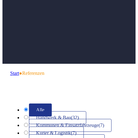
Unsere Re
Start
●
Referenzen
Alle
Handwerk & Bau
(32)
Kommunen & Einsatzfahrzeuge
(7)
Kurier & Logistik
(7)