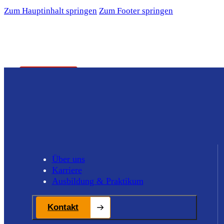
Zum Hauptinhalt springen
Zum Footer springen
% Angebote %
Fahrzeugverkauf
Finanzierung & Leasing
Fahrzeugbau
Wohnmobilservice
Werkstatt
Referenzen
Über uns
Karriere
Ausbildung & Praktikum
Über uns
Karriere
Kontakt
Ausbildung & Praktikum
Kontakt