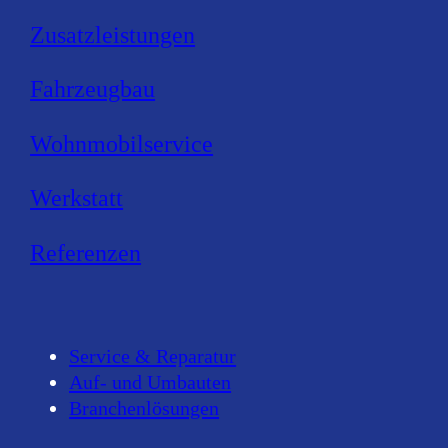
Zusatzleistungen
Fahr­zeug­bau
derabwehr Kombig
Wohn­mobil­service
hspannung und Ult
Werk­statt
Referenzen
Service & Reparatur
Auf- und Umbauten
Branchenlösungen